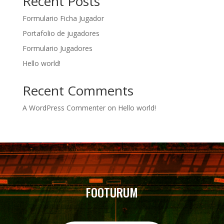
Recent Posts
Formulario Ficha Jugador
Portafolio de jugadores
Formulario Jugadores
Hello world!
Recent Comments
A WordPress Commenter
on
Hello world!
FOOTURUM